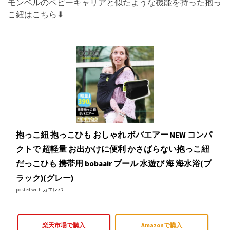
モンベルのベビーキャリアと似たような機能を持った抱っ
こ紐はこちら⬇︎
抱っこ紐 抱っこひも おしゃれ ボバエアー NEW コンパ
クトで 超軽量 お出かけに便利 かさばらない抱っこ紐
だっこひも 携帯用 bobaair プール 水遊び 海 海水浴(ブ
ラック)(グレー)
posted with
カエレバ
楽天市場で購入
Amazonで購入