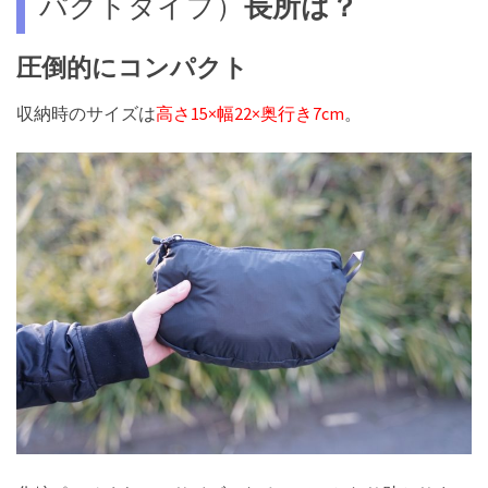
パクトタイプ）
長所は？
圧倒的にコンパクト
収納時のサイズは
高さ15×幅22×奥行き7cm
。