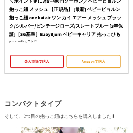
＼ポイント更に3倍+400円クーポン／ベビービョルン
抱っこ紐 メッシュ 【正規品】 [最新] ベビービョルン
抱っこ紐 one kai air ワン カイ エアー メッシュ ブラッ
ク/シルバー/ビンテージローズ/スレートブルー [2年保
証]［SG基準］BabyBjorn ベビーキャリア 抱っこひも
posted with
カエレバ
楽天市場で購入
Amazonで購入
コンパクトタイプ
そして、2つ目の抱っこ紐はこちらを購入しました⬇︎