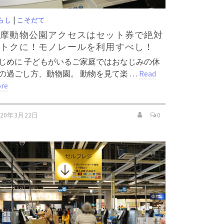
|
らし
こそだて
多摩動物公園アクセスはセット券で絶対
おトクに！モノレールを利用すべし！
じめに 子どもがいるご家庭ではおなじみの休
の過ごし方、動物園。 動物を見て楽 …
Read
re
020年3月22日
0