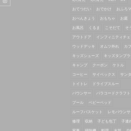
おてつだい
おでかけ
おふろ
おべんきょう
おもちゃ
お庭
お風呂
くるま
こそだて
そ
アウトドア
インフィニティチェ
ウッドデッキ
オムツ外れ
カ
キッズシューズ
キッズタンブラ
キャンプ
クーポン
ケトル
コーヒー
サイベックス
サン
トイトレ
ドライブスルー
バウンサー
パラコードクラフト
プール
ベビーベッド
ルーフバスケット
レモバウンサ
修理
収納
子ども包丁
子連
家事
掃除機
料理
水筒
自