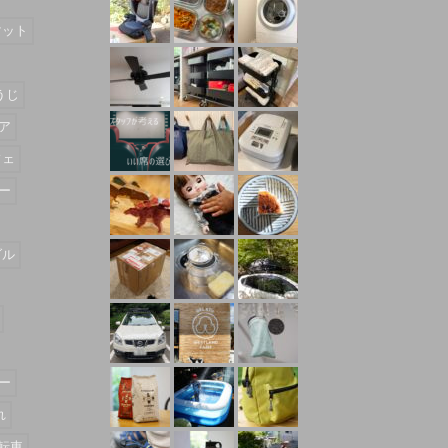
マット
うじ
ア
フェ
ー
ダル
ー
れ
転車