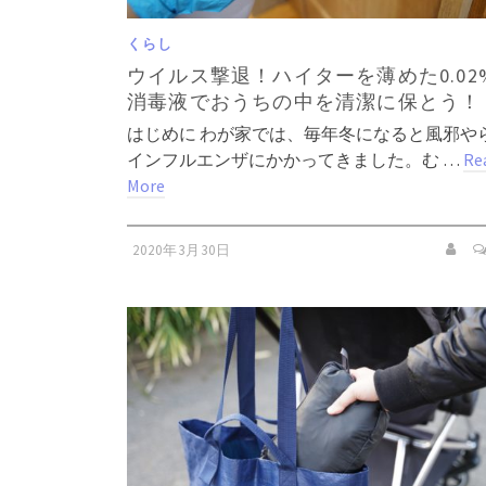
くらし
ウイルス撃退！ハイターを薄めた0.02
消毒液でおうちの中を清潔に保とう！
はじめに わが家では、毎年冬になると風邪や
インフルエンザにかかってきました。む …
Re
More
2020年3月30日