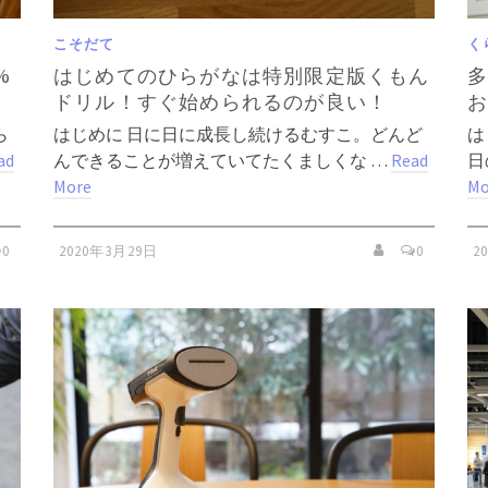
こそだて
く
%
はじめてのひらがなは特別限定版くもん
ドリル！すぐ始められるのが良い！
ら
はじめに 日に日に成長し続けるむすこ。どんど
は
ad
んできることが増えていてたくましくな …
Read
日
More
Mo
0
2020年3月29日
0
2