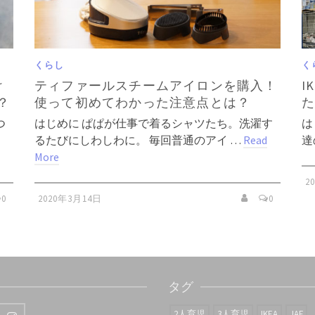
くらし
く
け
ティファールスチームアイロンを購入！
I
？
使って初めてわかった注意点とは？
つ
はじめに ぱぱが仕事で着るシャツたち。洗濯す
は
るたびにしわしわに。 毎回普通のアイ …
Read
達
More
2
0
2020年3月14日
0
タグ
2人育児
3人育児
IKEA
JAF