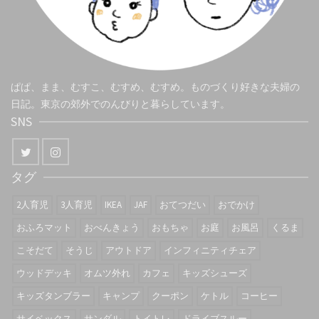
ぱぱ、まま、むすこ、むすめ、むすめ。ものづくり好きな夫婦の
日記。東京の郊外でのんびりと暮らしています。
SNS
タグ
2人育児
3人育児
IKEA
JAF
おてつだい
おでかけ
おふろマット
おべんきょう
おもちゃ
お庭
お風呂
くるま
こそだて
そうじ
アウトドア
インフィニティチェア
ウッドデッキ
オムツ外れ
カフェ
キッズシューズ
キッズタンブラー
キャンプ
クーポン
ケトル
コーヒー
サイベックス
サンダル
トイトレ
ドライブスルー