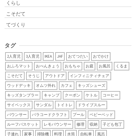
くらし
こそだて
てづくり
タグ
2人育児
3人育児
IKEA
JAF
おてつだい
おでかけ
おふろマット
おべんきょう
おもちゃ
お庭
お風呂
くるま
こそだて
そうじ
アウトドア
インフィニティチェア
ウッドデッキ
オムツ外れ
カフェ
キッズシューズ
キッズタンブラー
キャンプ
クーポン
ケトル
コーヒー
サイベックス
サンダル
トイトレ
ドライブスルー
バウンサー
パラコードクラフト
プール
ベビーベッド
ルーフバスケット
レモバウンサー
修理
収納
子ども包丁
子連れ
家事
掃除機
料理
水筒
自転車
風呂