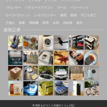
バウンサー
パラコードクラフト
プール
ベビーベッド
ルーフバスケット
レモバウンサー
修理
収納
子ども包丁
子連れ
家事
掃除機
料理
水筒
自転車
風呂
最新記事
© 2026 ものづくり夫婦のくらし日記