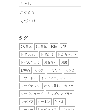
くらし
こそだて
てづくり
タグ
2人育児
3人育児
IKEA
JAF
おてつだい
おでかけ
おふろマット
おべんきょう
おもちゃ
お庭
お風呂
くるま
こそだて
そうじ
アウトドア
インフィニティチェア
ウッドデッキ
オムツ外れ
カフェ
キッズシューズ
キッズタンブラー
キャンプ
クーポン
ケトル
コーヒー
サイベックス
サンダル