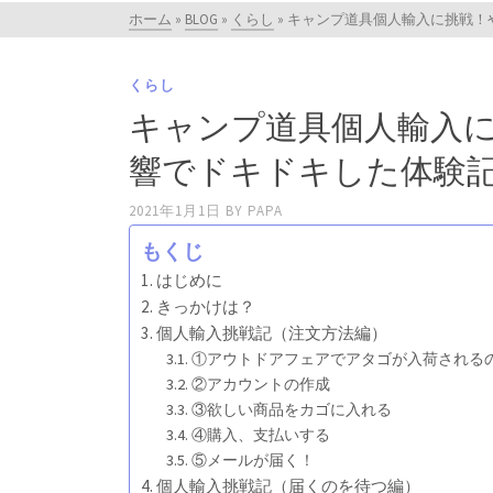
ホーム
»
BLOG
»
くらし
»
キャンプ道具個人輸入に挑戦！
くらし
キャンプ道具個人輸入
響でドキドキした体験
2021年1月1日
BY
PAPA
もくじ
はじめに
きっかけは？
個人輸入挑戦記（注文方法編）
①アウトドアフェアでアタゴが入荷される
②アカウントの作成
③欲しい商品をカゴに入れる
④購入、支払いする
⑤メールが届く！
個人輸入挑戦記（届くのを待つ編）