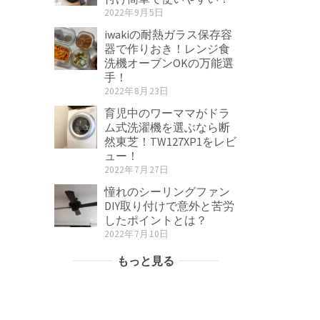
2022年9月5日
iwakiの耐熱ガラス保存容
器で作りおき！レンジ食
洗機オーブンOKの万能選
手！
2022年8月23日
育児中のワーママがドラ
ム式洗濯機を選ぶなら断
然東芝！TW127XP1をレビ
ュー！
2022年7月27日
憧れのシーリングファン
DIY取り付けで意外と苦労
したポイントとは？
2022年7月10日
もっと見る