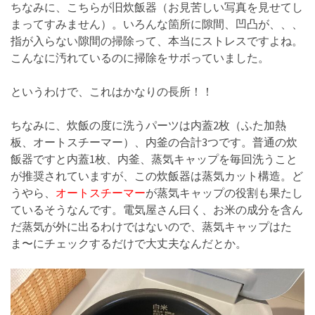
ちなみに、こちらが旧炊飯器（お見苦しい写真を見せてし
まってすみません）。いろんな箇所に隙間、凹凸が、、、
指が入らない隙間の掃除って、本当にストレスですよね。
こんなに汚れているのに掃除をサボっていました。
というわけで、これはかなりの長所！！
ちなみに、炊飯の度に洗うパーツは内蓋2枚（ふた加熱
板、オートスチーマー）、内釜の合計3つです。普通の炊
飯器ですと内蓋1枚、内釜、蒸気キャップを毎回洗うこと
が推奨されていますが、この炊飯器は蒸気カット構造。ど
うやら、
オートスチーマー
が蒸気キャップの役割も果たし
ているそうなんです。電気屋さん曰く、お米の成分を含ん
だ蒸気が外に出るわけではないので、蒸気キャップはた
ま〜にチェックするだけで大丈夫なんだとか。