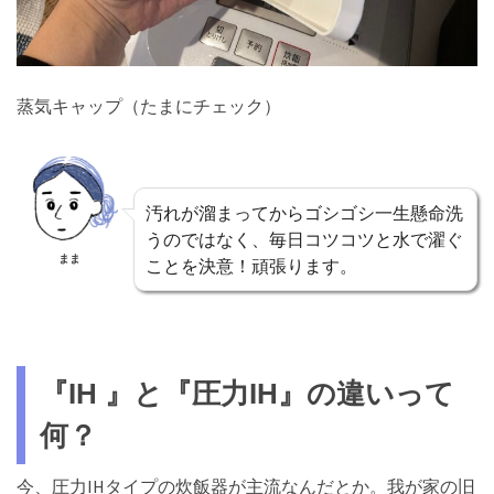
蒸気キャップ（たまにチェック）
汚れが溜まってからゴシゴシ一生懸命洗
うのではなく、毎日コツコツと水で濯ぐ
まま
ことを決意！頑張ります。
『IH 』と『圧力IH』の違いって
何？
今、圧力IHタイプの炊飯器が主流なんだとか。我が家の旧