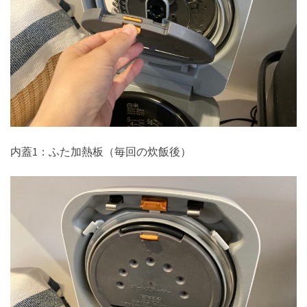
内蓋1：ふた加熱板（毎回の炊飯後）