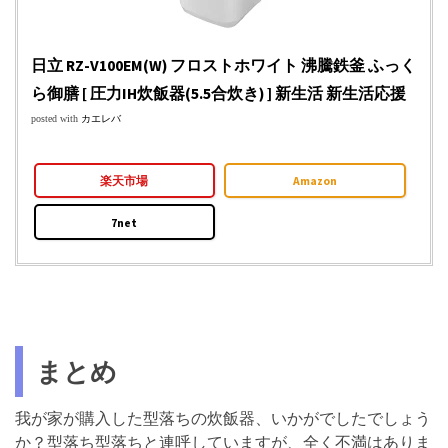
日立 RZ-V100EM(W) フロストホワイト 沸騰鉄釜 ふっく
ら御膳 [ 圧力IH炊飯器(5.5合炊き) ] 新生活 新生活応援
posted with
カエレバ
楽天市場
Amazon
7net
まとめ
我が家が購入した型落ちの炊飯器、いかがでしたでしょう
か？型落ち型落ちと連呼していますが、全く不満はありま