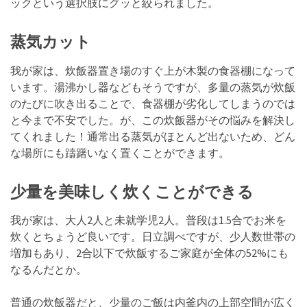
ックという選択肢にグッと絞られました。
蒸気カット
我が家は、炊飯器置き場のすぐ上が木製の食器棚になって
います。湯沸かし器などもそうですが、多量の蒸気が炊飯
のたびに吹き出ることで、食器棚が劣化してしまうのでは
と今まで不安でした。が、この炊飯器がその悩みを解決し
てくれました！通常出る蒸気がほとんど出ないため、どん
な場所にも躊躇いなく置くことができます。
少量を美味しく炊くことができる
我が家は、大人2人と未就学児2人。普段は1.5合でお米を
炊くとちょうど良いです。日立調べですが、少人数世帯の
増加もあり、2合以下で炊飯するご家庭が全体の52%にも
なるんだとか。
普通の炊飯器だと、少量のご飯は内釜内の上部空間が広く