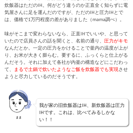
炊飯器はただのIH。何がどう違うのか正直全く知らずに電
気屋さんに足を運んだのですが、ただのIHと圧力IHとで
は、価格で1万円程度の差がありました（mama調べ）。
味がそこまで変わらないなら、正直IHでいいや、と思って
いたので店員さんの話を聞くと、名前の通り、
圧力がキモ
なんだとか。一定の圧力をかけることで釜内の温度が上が
り、お米が大きく膨らむ。要するに、ふっくらと仕上がる
んだそう。それに加えて各社が内釜の構造などにこだわっ
て、
まるで土鍋で炊いたようなご飯を炊飯器でも実現
させ
ようと尽力しているのだそうです。
我が家の旧炊飯器はIH、新炊飯器は圧力
IHです。これは、比べてみるしかな
まま
い！！