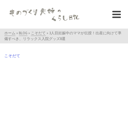
ホーム
»
BLOG
»
こそだて
»
3人目妊娠中のママが伝授！出産に向けて準
備すべき、リラックス入院グッズ8選
こそだて