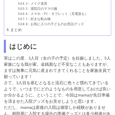
3：メイク道具
5：退院日のママの服
6：スマホ・PC・タブレット（充電器も）
7：好きな飲み物
8：お気に入りの子どものお世話グッズ
まとめ
はじめに
実はこの度、3人目（女の子の予定）を妊娠しました。5人
家族になる我が家。金銭面など不安なこともありますが、
まずは無事に元気に産まれてきてくれることを家族全員で
願っています！
さて、3人目を産むとなると流石に色々と慣れてきている
ようで、いつまでにどのようなものを用意しておけば良い
か分かるように。ということで、今回はmamaが先日準備
を済ませた入院グッズをお見せしようと思います。
ただし、mamaは産後の入院は個室しか経験がありませ
ん。相部屋に入院する場合の準備グッズとは多少相違があ