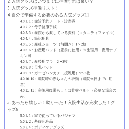
入院グッズはいつまでに準備すれば良い？
入院グッズ準備リスト！
自分で準備する必要のある入院グッズ11
1：健診予約ノート・診察券
2：母子健康手帳
3：産院から渡している資料（マタニティファイル）
4：筆記用具
5：産後ショーツ（前開き）1〜2枚
6：お産用パッド（産前に使用）※生理用 夜用ナプ
キン可
7：産後用ブラ 2〜3枚
8：母乳パッド
9：ガーゼハンカチ（授乳用）5〜6枚
10：退院時の赤ちゃんの衣類（退院当日までに用
意）
11：産後用腹帯もしくは骨盤ベルト（必要な場合の
み）
あったら嬉しい！助かった！入院生活が充実した！グ
ッズ8
1：家で使っているパジャマ
2：基礎化粧品
4：ボディケアグッズ