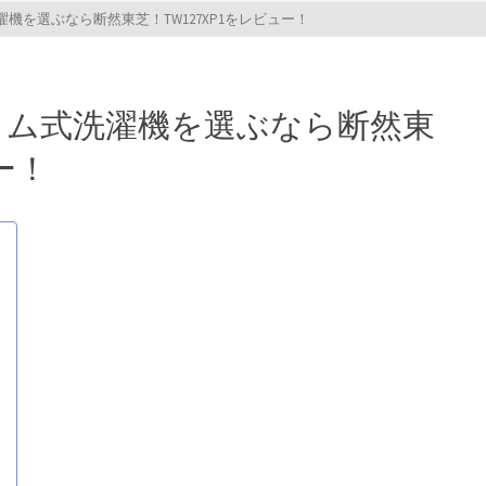
機を選ぶなら断然東芝！TW127XP1をレビュー！
ラム式洗濯機を選ぶなら断然東
ー！