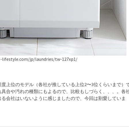
-lifestyle.com/jp/laundries/tw-127xp1/
度上位のモデル（各社が推している上位2〜3位くらいまで）
れ具合や汚れの種類にもよるので、比較もしづらく、、、。各
出る会社はいないように感じましたので、今回は割愛していま