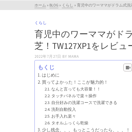
ホーム
»
BLOG
»
くらし
»
育児中のワーママがドラム式洗濯
くらし
育児中のワーママがド
芝！TW127XP1をレビュ
2022年7月27日
BY
MAMA
もくじ
はじめに
買ってよかった！ここが魅力的！
なんと言っても大容量！！
タッチパネルで楽々操作
自分好みの洗濯コースで洗濯できる
洗剤自動投入
お手入れ楽々
タオルふっくら乾燥
少し残念、、、もっとこうだったら、、、！