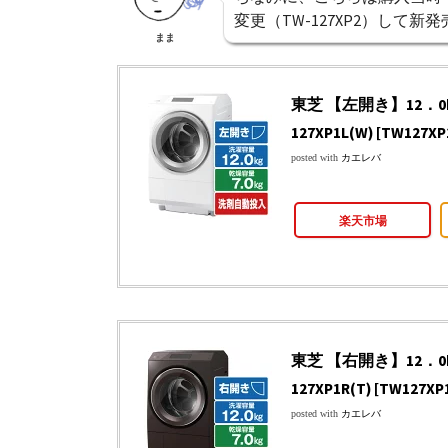
変更（TW-127XP2）し
まま
東芝 【左開き】12．0
127XP1L(W) [TW127
posted with
カエレバ
楽天市場
東芝 【右開き】12．0
127XP1R(T) [TW127
posted with
カエレバ