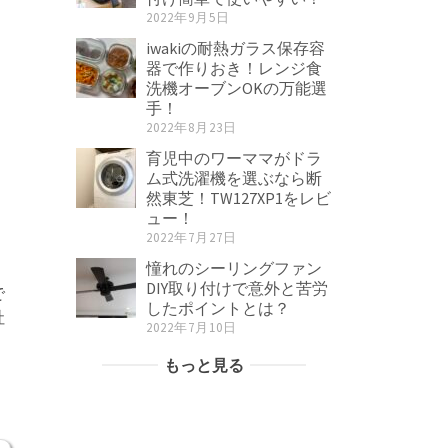
2022年9月5日
iwakiの耐熱ガラス保存容
器で作りおき！レンジ食
洗機オーブンOKの万能選
手！
2022年8月23日
育児中のワーママがドラ
ム式洗濯機を選ぶなら断
然東芝！TW127XP1をレビ
ュー！
2022年7月27日
憧れのシーリングファン
DIY取り付けで意外と苦労
で
したポイントとは？
社
2022年7月10日
もっと見る