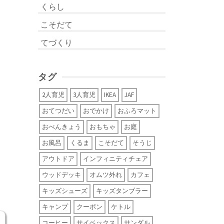
くらし
こそだて
てづくり
タグ
2人育児
3人育児
IKEA
JAF
おてつだい
おでかけ
おふろマット
おべんきょう
おもちゃ
お庭
お風呂
くるま
こそだて
そうじ
アウトドア
インフィニティチェア
ウッドデッキ
オムツ外れ
カフェ
キッズシューズ
キッズタンブラー
キャンプ
クーポン
ケトル
コーヒー
サイベックス
サンダル