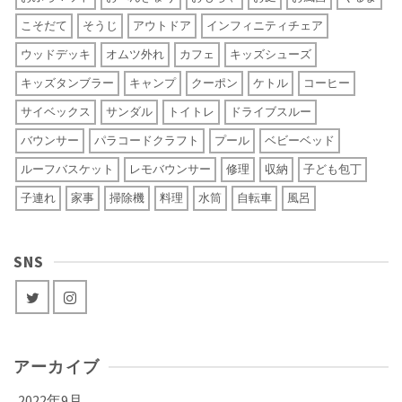
こそだて
そうじ
アウトドア
インフィニティチェア
ウッドデッキ
オムツ外れ
カフェ
キッズシューズ
キッズタンブラー
キャンプ
クーポン
ケトル
コーヒー
サイベックス
サンダル
トイトレ
ドライブスルー
バウンサー
パラコードクラフト
プール
ベビーベッド
ルーフバスケット
レモバウンサー
修理
収納
子ども包丁
子連れ
家事
掃除機
料理
水筒
自転車
風呂
SNS
アーカイブ
2022年9月