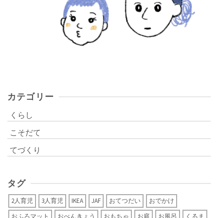
カテゴリー
くらし
こそだて
てづくり
タグ
2人育児
3人育児
IKEA
JAF
おてつだい
おでかけ
おふろマット
おべんきょう
おもちゃ
お庭
お風呂
くるま