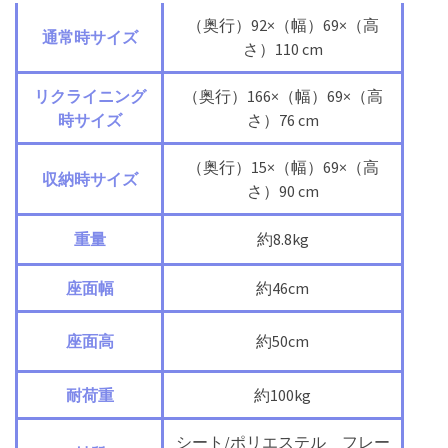
（奥行）92×（幅）69×（高
通常時サイズ
さ）110 cm
リクライニング
（奥行）166×（幅）69×（高
時サイズ
さ）76 cm
（奥行）15×（幅）69×（高
収納時サイズ
さ）90 cm
重量
約8.8kg
座面幅
約46cm
座面高
約50cm
耐荷重
約100kg
シート/ポリエステル フレー