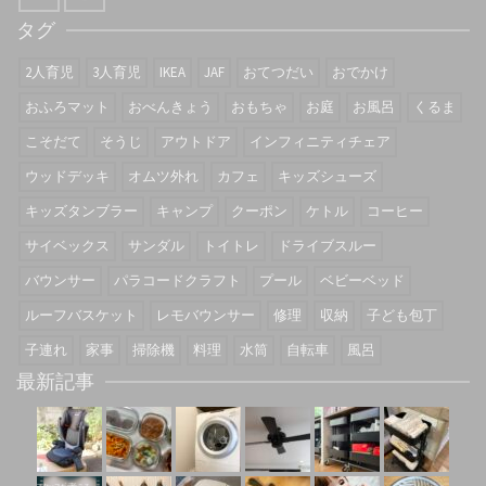
タグ
2人育児
3人育児
IKEA
JAF
おてつだい
おでかけ
おふろマット
おべんきょう
おもちゃ
お庭
お風呂
くるま
こそだて
そうじ
アウトドア
インフィニティチェア
ウッドデッキ
オムツ外れ
カフェ
キッズシューズ
キッズタンブラー
キャンプ
クーポン
ケトル
コーヒー
サイベックス
サンダル
トイトレ
ドライブスルー
バウンサー
パラコードクラフト
プール
ベビーベッド
ルーフバスケット
レモバウンサー
修理
収納
子ども包丁
子連れ
家事
掃除機
料理
水筒
自転車
風呂
最新記事