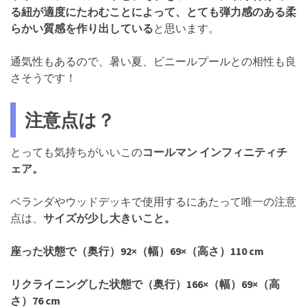
る紐が適度にたわむことによって、とても弾力感のある柔
らかい質感を作り出している
と思います。
通気性もあるので、暑い夏、ビニールプールとの相性も良
さそうです！
注意点は？
とっても気持ちがいいこの
コールマン インフィニティチ
ェア。
ベランダやウッドデッキで使用するにあたって唯一の注意
点は、
サイズが少し大きいこと。
座った状態で（奥行）92×（幅）69×（高さ）110 cm
リクライニングした状態で（奥行）166×（幅）69×（高
さ）76 cm