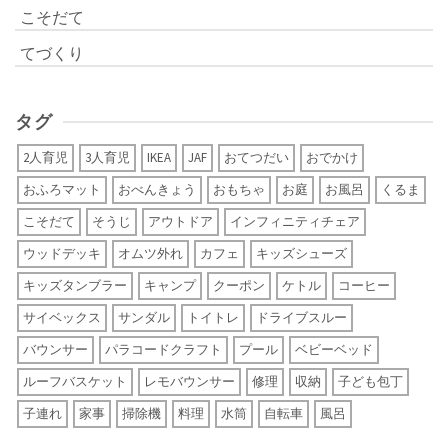
こそだて
てづくり
タグ
2人育児
3人育児
IKEA
JAF
おてつだい
おでかけ
おふろマット
おべんきょう
おもちゃ
お庭
お風呂
くるま
こそだて
そうじ
アウトドア
インフィニティチェア
ウッドデッキ
オムツ外れ
カフェ
キッズシューズ
キッズタンブラー
キャンプ
クーポン
ケトル
コーヒー
サイベックス
サンダル
トイトレ
ドライブスルー
バウンサー
パラコードクラフト
プール
ベビーベッド
ルーフバスケット
レモバウンサー
修理
収納
子ども包丁
子連れ
家事
掃除機
料理
水筒
自転車
風呂