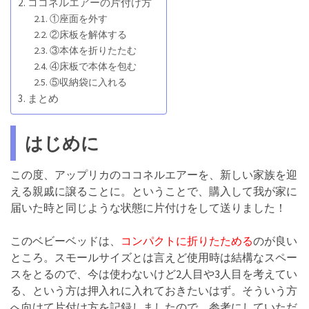
ココネルエアーの片付け方
①座面を外す
②床板を解体する
③本体を折りたたむ
④床板で本体を包む
⑤収納袋に入れる
まとめ
はじめに
この度、アップリカのココネルエアーを、新しい家族を迎
える親戚に譲ることに。ということで、購入して我が家に
届いた時と同じような状態に片付けをして送りました！
このベビーベッドは、
コンパクトに折りたためる
のが良い
ところ。スモールサイズとは言えど使用時は結構なスペー
スをとるので、今は使わないけど2人目や3人目を考えてい
る、という方は押入れに入れておきたいはず。そういう方
へ向けて片付け方を記録しましたので、参考にしていただ