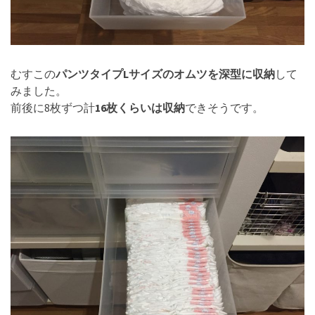
むすこの
パンツタイプLサイズのオムツを深型に収納
して
みました。
前後に8枚ずつ計
16枚くらいは収納
できそうです。