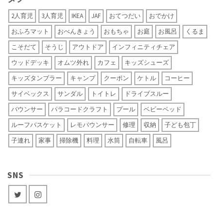
2人育児
3人育児
IKEA
JAF
おてつだい
おでかけ
おふろマット
おべんきょう
おもちゃ
お庭
お風呂
くるま
こそだて
そうじ
アウトドア
インフィニティチェア
ウッドデッキ
オムツ外れ
カフェ
キッズシューズ
キッズタンブラー
キャンプ
クーポン
ケトル
コーヒー
サイベックス
サンダル
トイトレ
ドライブスルー
バウンサー
パラコードクラフト
プール
ベビーベッド
ルーフバスケット
レモバウンサー
修理
収納
子ども包丁
子連れ
家事
掃除機
料理
水筒
自転車
風呂
SNS