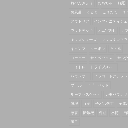
おべんきょう
おもちゃ
お庭
お風呂
くるま
こそだて
そ
アウトドア
インフィニティチェ
ウッドデッキ
オムツ外れ
カ
キッズシューズ
キッズタンブラ
キャンプ
クーポン
ケトル
コーヒー
サイベックス
サン
トイトレ
ドライブスルー
バウンサー
パラコードクラフト
プール
ベビーベッド
ルーフバスケット
レモバウンサ
修理
収納
子ども包丁
子連
家事
掃除機
料理
水筒
自
風呂