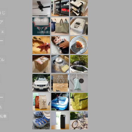
うじ
ア
フェ
ー
ダル
ー
れ
転車