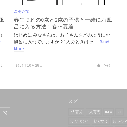
こそだて
風
春生まれの0歳と2歳の子供と一緒にお風
呂に入る方法！春〜夏編
お
はじめに みなさんは、お子さんをどのようにお
d
風呂に入れていますか？1人のときはそ …
Read
More
0
2019年10月28日
0
タグ
2人育児
3人育児
IKEA
JAF
おてつだい
おでかけ
おふろ