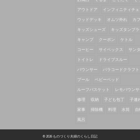
アウトドア
インフィニティチェ
ウッドデッキ
オムツ外れ
カ
キッズシューズ
キッズタンブラ
キャンプ
クーポン
ケトル
コーヒー
サイベックス
サン
トイトレ
ドライブスルー
バウンサー
パラコードクラフト
プール
ベビーベッド
ルーフバスケット
レモバウンサ
修理
収納
子ども包丁
子連
家事
掃除機
料理
水筒
自
風呂
© 2026 ものづくり夫婦のくらし日記