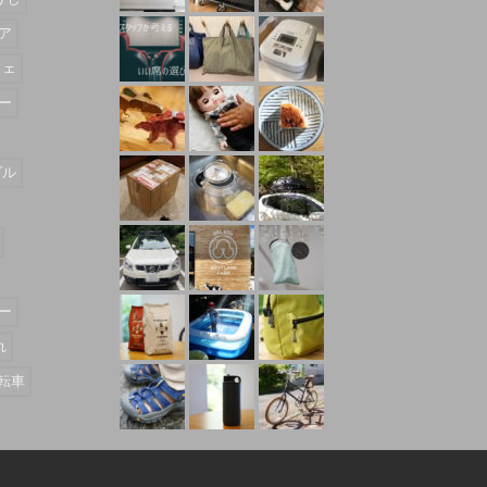
ア
フェ
ー
ダル
ー
れ
転車