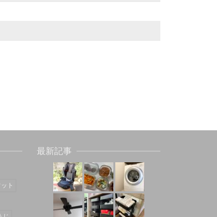
最新記事
マット
うじ