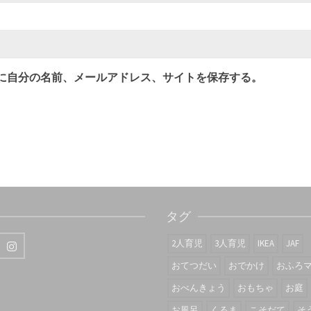
に自分の名前、メールアドレス、サイトを保存する。
タグ
2人育児
3人育児
IKEA
JAF
おてつだい
おでかけ
おふろ
おべんきょう
おもちゃ
お庭
お風呂
くるま
こそだて
そ