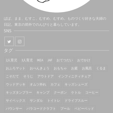
ぱぱ、まま、むすこ、むすめ、むすめ。ものづくり好きな夫婦の
日記。東京の郊外でのんびりと暮らしています。
SNS
タグ
2人育児
3人育児
IKEA
JAF
おてつだい
おでかけ
おふろマット
おべんきょう
おもちゃ
お庭
お風呂
くるま
こそだて
そうじ
アウトドア
インフィニティチェア
ウッドデッキ
オムツ外れ
カフェ
キッズシューズ
キッズタンブラー
キャンプ
クーポン
ケトル
コーヒー
サイベックス
サンダル
トイトレ
ドライブスルー
バウンサー
パラコードクラフト
プール
ベビーベッド