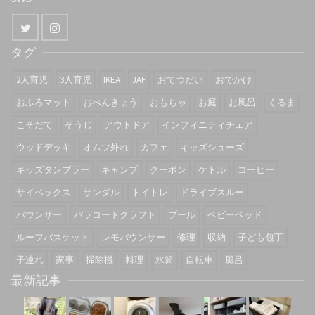
タグ
2人育児
3人育児
IKEA
JAF
おてつだい
おでかけ
おふろマット
おべんきょう
おもちゃ
お庭
お風呂
くるま
こそだて
そうじ
アウトドア
インフィニティチェア
ウッドデッキ
オムツ外れ
カフェ
キッズシューズ
キッズタンブラー
キャンプ
クーポン
ケトル
コーヒー
サイベックス
サンダル
トイトレ
ドライブスルー
バウンサー
パラコードクラフト
プール
ベビーベッド
ルーフバスケット
レモバウンサー
修理
収納
子ども包丁
子連れ
家事
掃除機
料理
水筒
自転車
風呂
最新記事