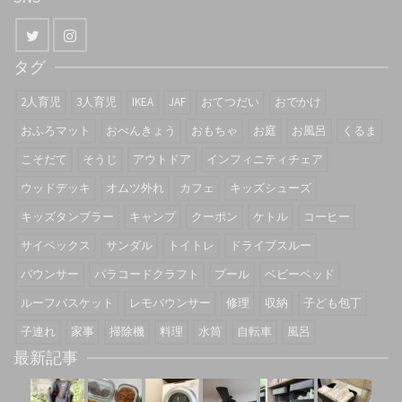
タグ
2人育児
3人育児
IKEA
JAF
おてつだい
おでかけ
おふろマット
おべんきょう
おもちゃ
お庭
お風呂
くるま
こそだて
そうじ
アウトドア
インフィニティチェア
ウッドデッキ
オムツ外れ
カフェ
キッズシューズ
キッズタンブラー
キャンプ
クーポン
ケトル
コーヒー
サイベックス
サンダル
トイトレ
ドライブスルー
バウンサー
パラコードクラフト
プール
ベビーベッド
ルーフバスケット
レモバウンサー
修理
収納
子ども包丁
子連れ
家事
掃除機
料理
水筒
自転車
風呂
最新記事