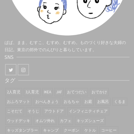
ぱぱ、まま、むすこ、むすめ、むすめ。ものづくり好きな夫婦の
日記。東京の郊外でのんびりと暮らしています。
SNS
タグ
2人育児
3人育児
IKEA
JAF
おてつだい
おでかけ
おふろマット
おべんきょう
おもちゃ
お庭
お風呂
くるま
こそだて
そうじ
アウトドア
インフィニティチェア
ウッドデッキ
オムツ外れ
カフェ
キッズシューズ
キッズタンブラー
キャンプ
クーポン
ケトル
コーヒー