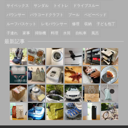
サイベックス
サンダル
トイトレ
ドライブスルー
バウンサー
パラコードクラフト
プール
ベビーベッド
ルーフバスケット
レモバウンサー
修理
収納
子ども包丁
子連れ
家事
掃除機
料理
水筒
自転車
風呂
最新記事