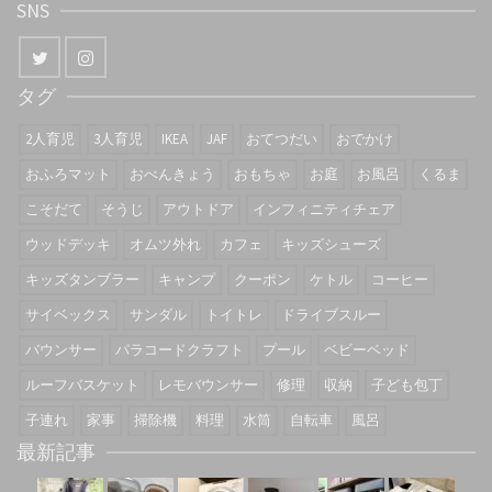
SNS
タグ
2人育児
3人育児
IKEA
JAF
おてつだい
おでかけ
おふろマット
おべんきょう
おもちゃ
お庭
お風呂
くるま
こそだて
そうじ
アウトドア
インフィニティチェア
ウッドデッキ
オムツ外れ
カフェ
キッズシューズ
キッズタンブラー
キャンプ
クーポン
ケトル
コーヒー
サイベックス
サンダル
トイトレ
ドライブスルー
バウンサー
パラコードクラフト
プール
ベビーベッド
ルーフバスケット
レモバウンサー
修理
収納
子ども包丁
子連れ
家事
掃除機
料理
水筒
自転車
風呂
最新記事