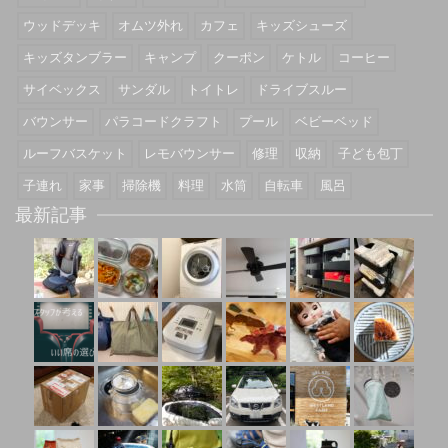
ウッドデッキ
オムツ外れ
カフェ
キッズシューズ
キッズタンブラー
キャンプ
クーポン
ケトル
コーヒー
サイベックス
サンダル
トイトレ
ドライブスルー
バウンサー
パラコードクラフト
プール
ベビーベッド
ルーフバスケット
レモバウンサー
修理
収納
子ども包丁
子連れ
家事
掃除機
料理
水筒
自転車
風呂
最新記事