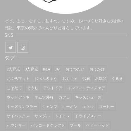
ぱぱ、まま、むすこ、むすめ、むすめ。ものづくり好きな夫婦の
日記。東京の郊外でのんびりと暮らしています。
SNS
タグ
2人育児
3人育児
IKEA
JAF
おてつだい
おでかけ
おふろマット
おべんきょう
おもちゃ
お庭
お風呂
くるま
こそだて
そうじ
アウトドア
インフィニティチェア
ウッドデッキ
オムツ外れ
カフェ
キッズシューズ
キッズタンブラー
キャンプ
クーポン
ケトル
コーヒー
サイベックス
サンダル
トイトレ
ドライブスルー
バウンサー
パラコードクラフト
プール
ベビーベッド