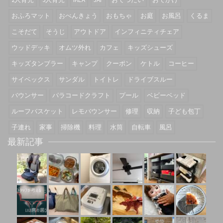
おふろマット
おべんきょう
おもちゃ
お庭
お風呂
くるま
こそだて
そうじ
アウトドア
インフィニティチェア
ウッドデッキ
オムツ外れ
カフェ
キッズシューズ
キッズタンブラー
キャンプ
クーポン
ケトル
コーヒー
サイベックス
サンダル
トイトレ
ドライブスルー
バウンサー
パラコードクラフト
プール
ベビーベッド
ルーフバスケット
レモバウンサー
修理
収納
子ども包丁
子連れ
家事
掃除機
料理
水筒
自転車
風呂
最新記事