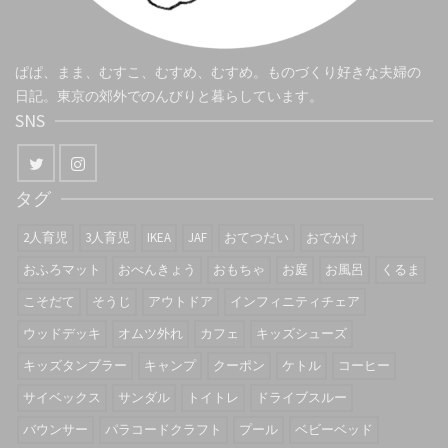
ぱぱ、まま、むすこ、むすめ、むすめ。ものづくり好きな夫婦の
日記。東京の郊外でのんびりと暮らしています。
SNS
タグ
2人育児
3人育児
IKEA
JAF
おてつだい
おでかけ
おふろマット
おべんきょう
おもちゃ
お庭
お風呂
くるま
こそだて
そうじ
アウトドア
インフィニティチェア
ウッドデッキ
オムツ外れ
カフェ
キッズシューズ
キッズタンブラー
キャンプ
クーポン
ケトル
コーヒー
サイベックス
サンダル
トイトレ
ドライブスルー
バウンサー
パラコードクラフト
プール
ベビーベッド