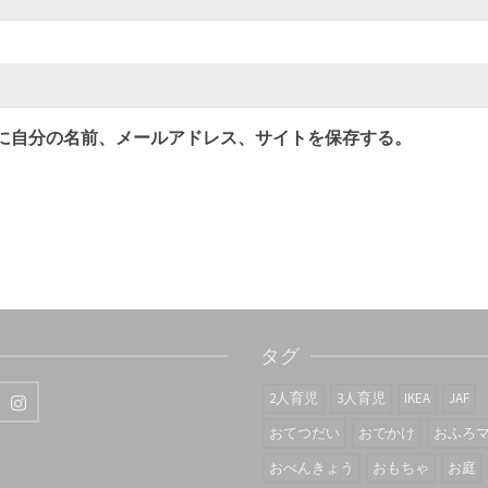
に自分の名前、メールアドレス、サイトを保存する。
タグ
2人育児
3人育児
IKEA
JAF
おてつだい
おでかけ
おふろ
おべんきょう
おもちゃ
お庭