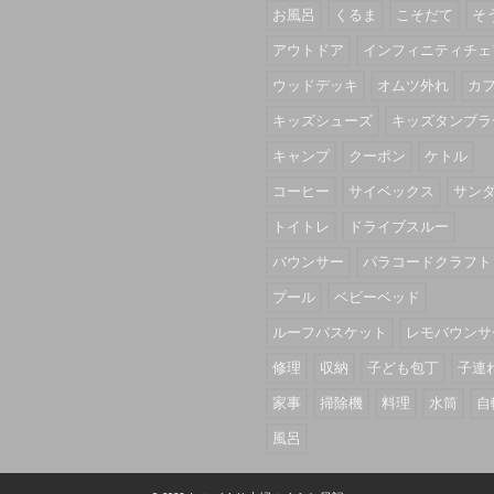
お風呂
くるま
こそだて
そ
アウトドア
インフィニティチェ
ウッドデッキ
オムツ外れ
カ
キッズシューズ
キッズタンブラ
キャンプ
クーポン
ケトル
コーヒー
サイベックス
サン
トイトレ
ドライブスルー
バウンサー
パラコードクラフト
プール
ベビーベッド
ルーフバスケット
レモバウンサ
修理
収納
子ども包丁
子連
家事
掃除機
料理
水筒
自
風呂