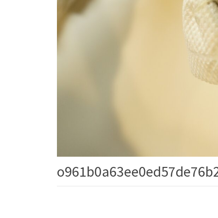
o961b0a63ee0ed57de76b