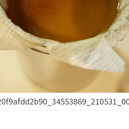
20f9afdd2b90_34553869_210531_0