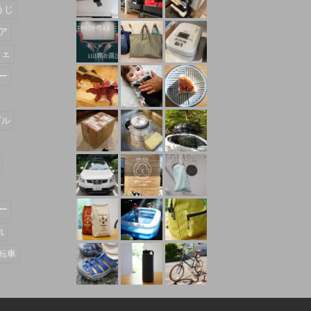
うじ
ア
フェ
ー
ダル
ー
れ
転車