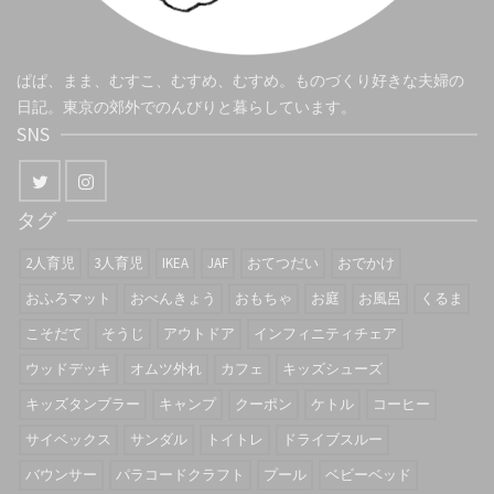
ぱぱ、まま、むすこ、むすめ、むすめ。ものづくり好きな夫婦の
日記。東京の郊外でのんびりと暮らしています。
SNS
タグ
2人育児
3人育児
IKEA
JAF
おてつだい
おでかけ
おふろマット
おべんきょう
おもちゃ
お庭
お風呂
くるま
こそだて
そうじ
アウトドア
インフィニティチェア
ウッドデッキ
オムツ外れ
カフェ
キッズシューズ
キッズタンブラー
キャンプ
クーポン
ケトル
コーヒー
サイベックス
サンダル
トイトレ
ドライブスルー
バウンサー
パラコードクラフト
プール
ベビーベッド