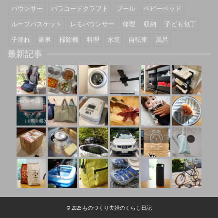
バウンサー
パラコードクラフト
プール
ベビーベッド
ルーフバスケット
レモバウンサー
修理
収納
子ども包丁
子連れ
家事
掃除機
料理
水筒
自転車
風呂
最新記事
© 2026 ものづくり夫婦のくらし日記