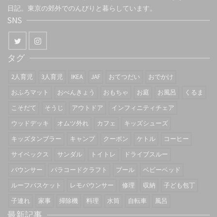
日記。東京の郊外でのんびりと暮らしています。
SNS
タグ
2人育児
3人育児
IKEA
JAF
おてつだい
おでかけ
おふろマット
おべんきょう
おもちゃ
お庭
お風呂
くるま
こそだて
そうじ
アウトドア
インフィニティチェア
ウッドデッキ
オムツ外れ
カフェ
キッズシューズ
キッズタンブラー
キャンプ
クーポン
ケトル
コーヒー
サイベックス
サンダル
トイトレ
ドライブスルー
バウンサー
パラコードクラフト
プール
ベビーベッド
ルーフバスケット
レモバウンサー
修理
収納
子ども包丁
子連れ
家事
掃除機
料理
水筒
自転車
風呂
最新記事