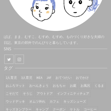
ぱぱ、まま、むすこ、むすめ、むすめ。ものづくり好きな夫婦の
日記。東京の郊外でのんびりと暮らしています。
SNS
タグ
2人育児
3人育児
IKEA
JAF
おてつだい
おでかけ
おふろマット
おべんきょう
おもちゃ
お庭
お風呂
くるま
こそだて
そうじ
アウトドア
インフィニティチェア
ウッドデッキ
オムツ外れ
カフェ
キッズシューズ
キッズタンブラー
キャンプ
クーポン
ケトル
コーヒー