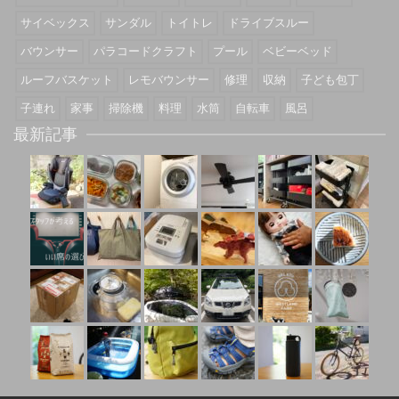
サイベックス
サンダル
トイトレ
ドライブスルー
バウンサー
パラコードクラフト
プール
ベビーベッド
ルーフバスケット
レモバウンサー
修理
収納
子ども包丁
子連れ
家事
掃除機
料理
水筒
自転車
風呂
最新記事