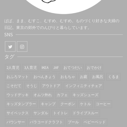
ぱぱ、まま、むすこ、むすめ、むすめ。ものづくり好きな夫婦の
日記。東京の郊外でのんびりと暮らしています。
SNS
タグ
2人育児
3人育児
IKEA
JAF
おてつだい
おでかけ
おふろマット
おべんきょう
おもちゃ
お庭
お風呂
くるま
こそだて
そうじ
アウトドア
インフィニティチェア
ウッドデッキ
オムツ外れ
カフェ
キッズシューズ
キッズタンブラー
キャンプ
クーポン
ケトル
コーヒー
サイベックス
サンダル
トイトレ
ドライブスルー
バウンサー
パラコードクラフト
プール
ベビーベッド