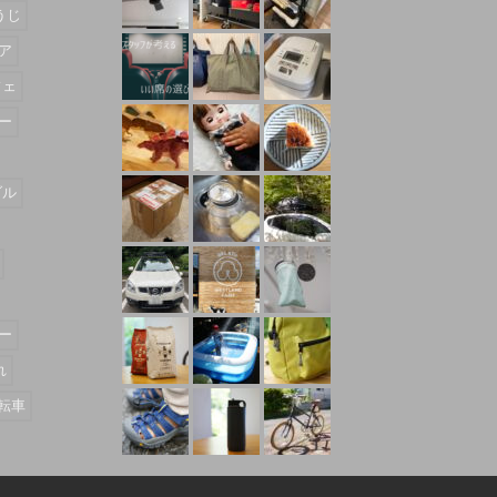
うじ
ア
フェ
ー
ダル
ー
れ
転車