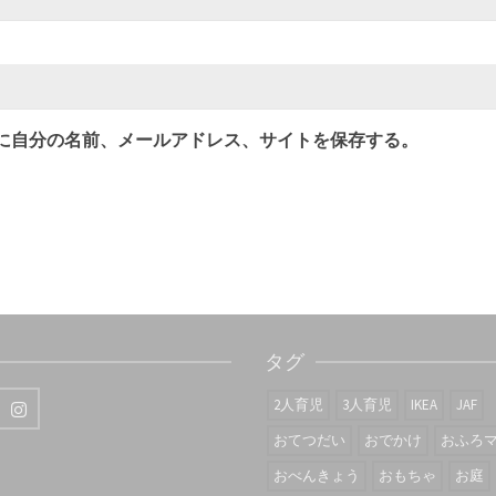
に自分の名前、メールアドレス、サイトを保存する。
タグ
2人育児
3人育児
IKEA
JAF
おてつだい
おでかけ
おふろ
おべんきょう
おもちゃ
お庭