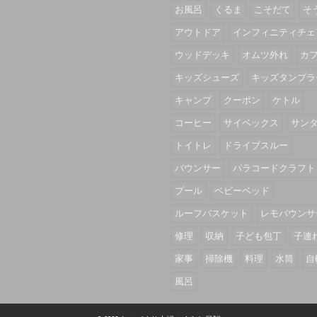
お風呂
くるま
こそだて
そ
アウトドア
インフィニティチェ
ウッドデッキ
オムツ外れ
カ
キッズシューズ
キッズタンブラ
キャンプ
クーポン
ケトル
コーヒー
サイベックス
サン
トイトレ
ドライブスルー
バウンサー
パラコードクラフト
プール
ベビーベッド
ルーフバスケット
レモバウンサ
修理
収納
子ども包丁
子連
家事
掃除機
料理
水筒
自
風呂