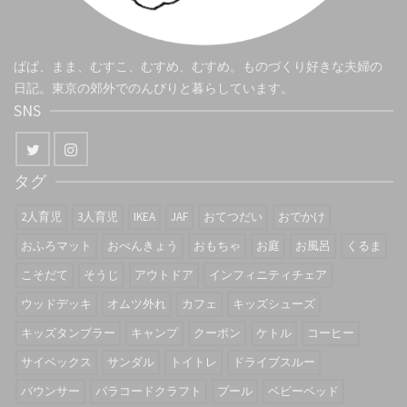
ぱぱ、まま、むすこ、むすめ、むすめ。ものづくり好きな夫婦の
日記。東京の郊外でのんびりと暮らしています。
SNS
タグ
2人育児
3人育児
IKEA
JAF
おてつだい
おでかけ
おふろマット
おべんきょう
おもちゃ
お庭
お風呂
くるま
こそだて
そうじ
アウトドア
インフィニティチェア
ウッドデッキ
オムツ外れ
カフェ
キッズシューズ
キッズタンブラー
キャンプ
クーポン
ケトル
コーヒー
サイベックス
サンダル
トイトレ
ドライブスルー
バウンサー
パラコードクラフト
プール
ベビーベッド