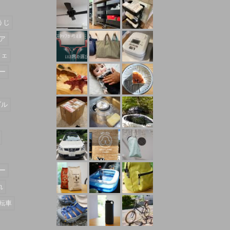
うじ
ア
フェ
ー
ダル
ー
れ
転車