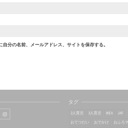
に自分の名前、メールアドレス、サイトを保存する。
タグ
2人育児
3人育児
IKEA
JAF
おてつだい
おでかけ
おふろ