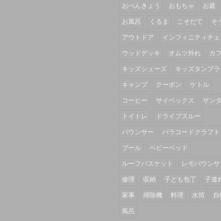
おべんきょう
おもちゃ
お庭
お風呂
くるま
こそだて
そ
アウトドア
インフィニティチェ
ウッドデッキ
オムツ外れ
カ
キッズシューズ
キッズタンブラ
キャンプ
クーポン
ケトル
コーヒー
サイベックス
サン
トイトレ
ドライブスルー
バウンサー
パラコードクラフト
プール
ベビーベッド
ルーフバスケット
レモバウンサ
修理
収納
子ども包丁
子連
家事
掃除機
料理
水筒
自
風呂