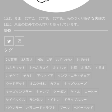
ぱぱ、まま、むすこ、むすめ、むすめ。ものづくり好きな夫婦の
日記。東京の郊外でのんびりと暮らしています。
SNS
タグ
2人育児
3人育児
IKEA
JAF
おてつだい
おでかけ
おふろマット
おべんきょう
おもちゃ
お庭
お風呂
くるま
こそだて
そうじ
アウトドア
インフィニティチェア
ウッドデッキ
オムツ外れ
カフェ
キッズシューズ
キッズタンブラー
キャンプ
クーポン
ケトル
コーヒー
サイベックス
サンダル
トイトレ
ドライブスルー
バウンサー
パラコードクラフト
プール
ベビーベッド