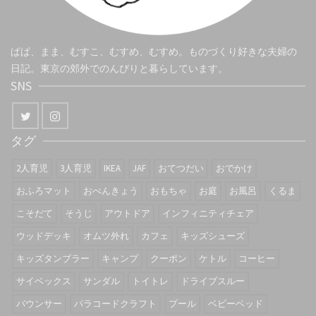
ぱぱ、まま、むすこ、むすめ、むすめ。ものづくり好きな夫婦の
日記。東京の郊外でのんびりと暮らしています。
SNS
タグ
2人育児
3人育児
IKEA
JAF
おてつだい
おでかけ
おふろマット
おべんきょう
おもちゃ
お庭
お風呂
くるま
こそだて
そうじ
アウトドア
インフィニティチェア
ウッドデッキ
オムツ外れ
カフェ
キッズシューズ
キッズタンブラー
キャンプ
クーポン
ケトル
コーヒー
サイベックス
サンダル
トイトレ
ドライブスルー
バウンサー
パラコードクラフト
プール
ベビーベッド