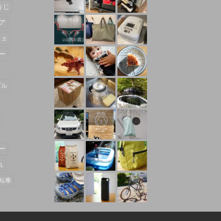
うじ
ア
フェ
ー
ダル
ー
れ
転車