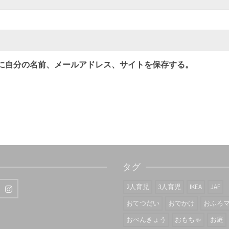
に自分の名前、メールアドレス、サイトを保存する。
タグ
2人育児
3人育児
IKEA
JAF
おてつだい
おでかけ
おふろ
おべんきょう
おもちゃ
お庭