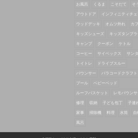
お風呂
くるま
こそだて
そ
アウトドア
インフィニティチェ
ウッドデッキ
オムツ外れ
カ
キッズシューズ
キッズタンブラ
キャンプ
クーポン
ケトル
コーヒー
サイベックス
サン
トイトレ
ドライブスルー
バウンサー
パラコードクラフト
プール
ベビーベッド
ルーフバスケット
レモバウンサ
修理
収納
子ども包丁
子連
家事
掃除機
料理
水筒
自
風呂