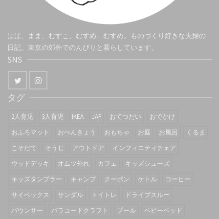
ぱぱ、まま、むすこ、むすめ、むすめ。ものづくり好きな夫婦の
日記。東京の郊外でのんびりと暮らしています。
SNS
タグ
2人育児
3人育児
IKEA
JAF
おてつだい
おでかけ
おふろマット
おべんきょう
おもちゃ
お庭
お風呂
くるま
こそだて
そうじ
アウトドア
インフィニティチェア
ウッドデッキ
オムツ外れ
カフェ
キッズシューズ
キッズタンブラー
キャンプ
クーポン
ケトル
コーヒー
サイベックス
サンダル
トイトレ
ドライブスルー
バウンサー
パラコードクラフト
プール
ベビーベッド