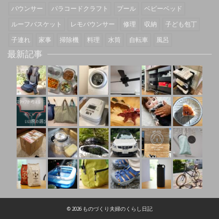
バウンサー
パラコードクラフト
プール
ベビーベッド
ルーフバスケット
レモバウンサー
修理
収納
子ども包丁
子連れ
家事
掃除機
料理
水筒
自転車
風呂
最新記事
© 2026 ものづくり夫婦のくらし日記