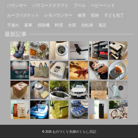
バウンサー
パラコードクラフト
プール
ベビーベッド
ルーフバスケット
レモバウンサー
修理
収納
子ども包丁
子連れ
家事
掃除機
料理
水筒
自転車
風呂
最新記事
© 2026 ものづくり夫婦のくらし日記