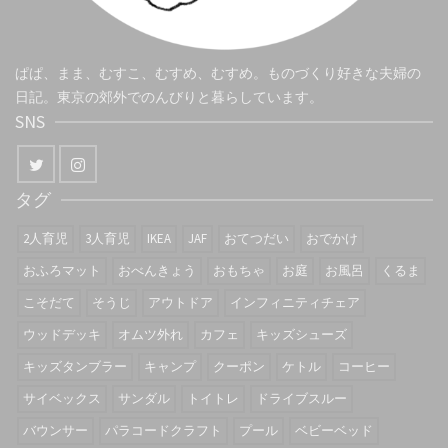
ぱぱ、まま、むすこ、むすめ、むすめ。ものづくり好きな夫婦の
日記。東京の郊外でのんびりと暮らしています。
SNS
タグ
2人育児
3人育児
IKEA
JAF
おてつだい
おでかけ
おふろマット
おべんきょう
おもちゃ
お庭
お風呂
くるま
こそだて
そうじ
アウトドア
インフィニティチェア
ウッドデッキ
オムツ外れ
カフェ
キッズシューズ
キッズタンブラー
キャンプ
クーポン
ケトル
コーヒー
サイベックス
サンダル
トイトレ
ドライブスルー
バウンサー
パラコードクラフト
プール
ベビーベッド