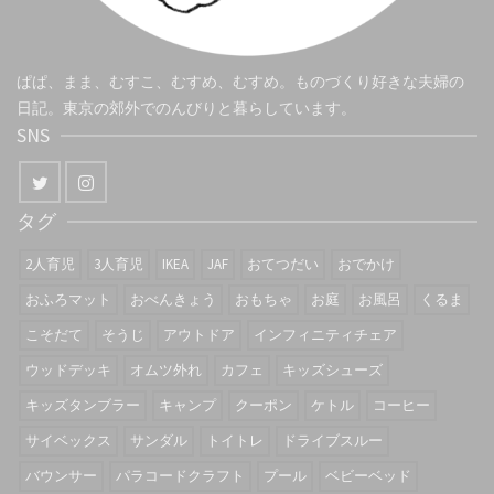
ぱぱ、まま、むすこ、むすめ、むすめ。ものづくり好きな夫婦の
日記。東京の郊外でのんびりと暮らしています。
SNS
タグ
2人育児
3人育児
IKEA
JAF
おてつだい
おでかけ
おふろマット
おべんきょう
おもちゃ
お庭
お風呂
くるま
こそだて
そうじ
アウトドア
インフィニティチェア
ウッドデッキ
オムツ外れ
カフェ
キッズシューズ
キッズタンブラー
キャンプ
クーポン
ケトル
コーヒー
サイベックス
サンダル
トイトレ
ドライブスルー
バウンサー
パラコードクラフト
プール
ベビーベッド