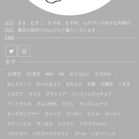
ぱぱ、まま、むすこ、むすめ、むすめ。ものづくり好きな夫婦の
日記。東京の郊外でのんびりと暮らしています。
SNS
タグ
2人育児
3人育児
IKEA
JAF
おてつだい
おでかけ
おふろマット
おべんきょう
おもちゃ
お庭
お風呂
くるま
こそだて
そうじ
アウトドア
インフィニティチェア
ウッドデッキ
オムツ外れ
カフェ
キッズシューズ
キッズタンブラー
キャンプ
クーポン
ケトル
コーヒー
サイベックス
サンダル
トイトレ
ドライブスルー
バウンサー
パラコードクラフト
プール
ベビーベッド