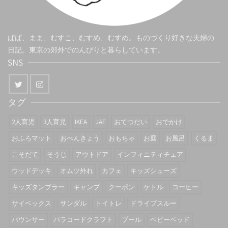
ぱぱ、まま、むすこ、むすめ、むすめ。ものづくり好きな夫婦の
日記。東京の郊外でのんびりと暮らしています。
SNS
タグ
2人育児
3人育児
IKEA
JAF
おてつだい
おでかけ
おふろマット
おべんきょう
おもちゃ
お庭
お風呂
くるま
こそだて
そうじ
アウトドア
インフィニティチェア
ウッドデッキ
オムツ外れ
カフェ
キッズシューズ
キッズタンブラー
キャンプ
クーポン
ケトル
コーヒー
サイベックス
サンダル
トイトレ
ドライブスルー
バウンサー
パラコードクラフト
プール
ベビーベッド