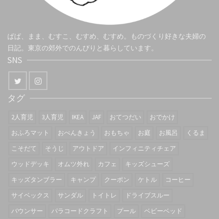
ぱぱ、まま、むすこ、むすめ、むすめ。ものづくり好きな夫婦の
日記。東京の郊外でのんびりと暮らしています。
SNS
タグ
2人育児
3人育児
IKEA
JAF
おてつだい
おでかけ
おふろマット
おべんきょう
おもちゃ
お庭
お風呂
くるま
こそだて
そうじ
アウトドア
インフィニティチェア
ウッドデッキ
オムツ外れ
カフェ
キッズシューズ
キッズタンブラー
キャンプ
クーポン
ケトル
コーヒー
サイベックス
サンダル
トイトレ
ドライブスルー
バウンサー
パラコードクラフト
プール
ベビーベッド