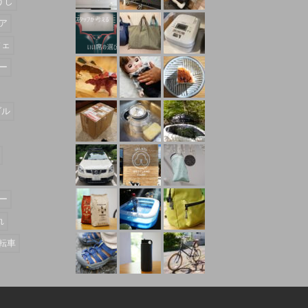
うじ
ア
フェ
ー
ダル
ー
れ
転車