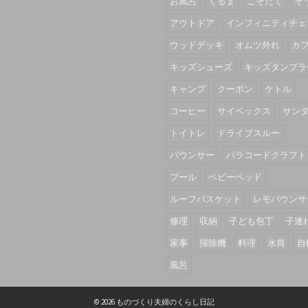
お風呂
くるま
こそだて
そ
アウトドア
インフィニティチェ
ウッドデッキ
オムツ外れ
カ
キッズシューズ
キッズタンブラ
キャンプ
クーポン
ケトル
コーヒー
サイベックス
サン
トイトレ
ドライブスルー
バウンサー
パラコードクラフト
プール
ベビーベッド
ルーフバスケット
レモバウンサ
修理
収納
子ども包丁
子連
家事
掃除機
料理
水筒
自
風呂
© 2026 ものづくり夫婦のくらし日記