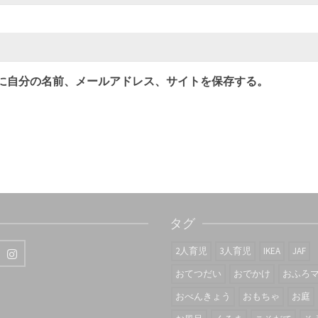
に自分の名前、メールアドレス、サイトを保存する。
タグ
2人育児
3人育児
IKEA
JAF
おてつだい
おでかけ
おふろ
おべんきょう
おもちゃ
お庭