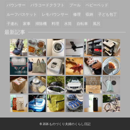
バウンサー
パラコードクラフト
プール
ベビーベッド
ルーフバスケット
レモバウンサー
修理
収納
子ども包丁
子連れ
家事
掃除機
料理
水筒
自転車
風呂
最新記事
© 2026 ものづくり夫婦のくらし日記