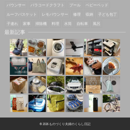
バウンサー
パラコードクラフト
プール
ベビーベッド
ルーフバスケット
レモバウンサー
修理
収納
子ども包丁
子連れ
家事
掃除機
料理
水筒
自転車
風呂
最新記事
© 2026 ものづくり夫婦のくらし日記