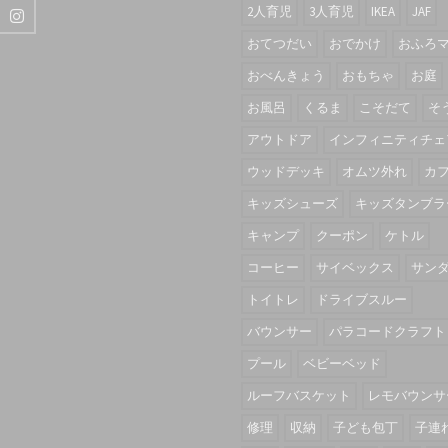
2人育児
3人育児
IKEA
JAF
おてつだい
おでかけ
おふろ
おべんきょう
おもちゃ
お庭
お風呂
くるま
こそだて
そ
アウトドア
インフィニティチェ
ウッドデッキ
オムツ外れ
カ
キッズシューズ
キッズタンブラ
キャンプ
クーポン
ケトル
コーヒー
サイベックス
サン
トイトレ
ドライブスルー
バウンサー
パラコードクラフト
プール
ベビーベッド
ルーフバスケット
レモバウンサ
修理
収納
子ども包丁
子連