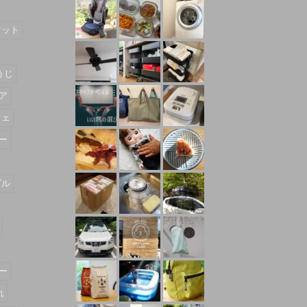
マット
うじ
ア
フェ
ー
ダル
ー
れ