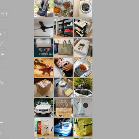
マット
うじ
ア
フェ
ー
ダル
ー
れ