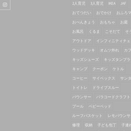
2人育児
3人育児
IKEA
JAF
おてつだい
おでかけ
おふろ
おべんきょう
おもちゃ
お庭
お風呂
くるま
こそだて
そ
アウトドア
インフィニティチェ
ウッドデッキ
オムツ外れ
カ
キッズシューズ
キッズタンブラ
キャンプ
クーポン
ケトル
コーヒー
サイベックス
サン
トイトレ
ドライブスルー
バウンサー
パラコードクラフト
プール
ベビーベッド
ルーフバスケット
レモバウンサ
修理
収納
子ども包丁
子連