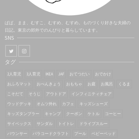
ぱぱ、まま、むすこ、むすめ、むすめ。ものづくり好きな夫婦の
日記。東京の郊外でのんびりと暮らしています。
SNS
タグ
2人育児
3人育児
IKEA
JAF
おてつだい
おでかけ
おふろマット
おべんきょう
おもちゃ
お庭
お風呂
くるま
こそだて
そうじ
アウトドア
インフィニティチェア
ウッドデッキ
オムツ外れ
カフェ
キッズシューズ
キッズタンブラー
キャンプ
クーポン
ケトル
コーヒー
サイベックス
サンダル
トイトレ
ドライブスルー
バウンサー
パラコードクラフト
プール
ベビーベッド