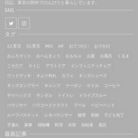
日記。東京の郊外でのんびりと暮らしています。
SNS
タグ
2人育児
3人育児
IKEA
JAF
おてつだい
おでかけ
おふろマット
おべんきょう
おもちゃ
お庭
お風呂
くるま
こそだて
そうじ
アウトドア
インフィニティチェア
ウッドデッキ
オムツ外れ
カフェ
キッズシューズ
キッズタンブラー
キャンプ
クーポン
ケトル
コーヒー
サイベックス
サンダル
トイトレ
ドライブスルー
バウンサー
パラコードクラフト
プール
ベビーベッド
ルーフバスケット
レモバウンサー
修理
収納
子ども包丁
子連れ
家事
掃除機
料理
水筒
自転車
風呂
最新記事