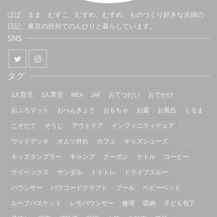
ぱぱ、まま、むすこ、むすめ、むすめ。ものづくり好きな夫婦の
日記。東京の郊外でのんびりと暮らしています。
SNS
タグ
2人育児
3人育児
IKEA
JAF
おてつだい
おでかけ
おふろマット
おべんきょう
おもちゃ
お庭
お風呂
くるま
こそだて
そうじ
アウトドア
インフィニティチェア
ウッドデッキ
オムツ外れ
カフェ
キッズシューズ
キッズタンブラー
キャンプ
クーポン
ケトル
コーヒー
サイベックス
サンダル
トイトレ
ドライブスルー
バウンサー
パラコードクラフト
プール
ベビーベッド
ルーフバスケット
レモバウンサー
修理
収納
子ども包丁