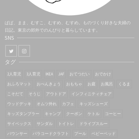
ぱぱ、まま、むすこ、むすめ、むすめ。ものづくり好きな夫婦の
日記。東京の郊外でのんびりと暮らしています。
SNS
タグ
2人育児
3人育児
IKEA
JAF
おてつだい
おでかけ
おふろマット
おべんきょう
おもちゃ
お庭
お風呂
くるま
こそだて
そうじ
アウトドア
インフィニティチェア
ウッドデッキ
オムツ外れ
カフェ
キッズシューズ
キッズタンブラー
キャンプ
クーポン
ケトル
コーヒー
サイベックス
サンダル
トイトレ
ドライブスルー
バウンサー
パラコードクラフト
プール
ベビーベッド